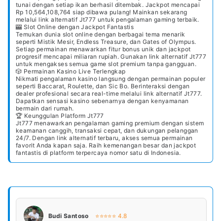
tunai dengan setiap ikan berhasil ditembak. Jackpot mencapai
Rp 10,564,108,764 siap dibawa pulang! Mainkan sekarang
melalui link alternatif Jt777 untuk pengalaman gaming terbaik.
🎰 Slot Online dengan Jackpot Fantastis
Temukan dunia slot online dengan berbagai tema menarik
seperti Mistik Mesir, Endless Treasure, dan Gates of Olympus.
Setiap permainan menawarkan fitur bonus unik dan jackpot
progresif mencapai miliaran rupiah. Gunakan link alternatif Jt777
untuk mengakses semua game slot premium tanpa gangguan.
🎲 Permainan Kasino Live Terlengkap
Nikmati pengalaman kasino langsung dengan permainan populer
seperti Baccarat, Roulette, dan Sic Bo. Berinteraksi dengan
dealer profesional secara real-time melalui link alternatif Jt777.
Dapatkan sensasi kasino sebenarnya dengan kenyamanan
bermain dari rumah.
🏆 Keunggulan Platform Jt777
Jt777 menawarkan pengalaman gaming premium dengan sistem
keamanan canggih, transaksi cepat, dan dukungan pelanggan
24/7. Dengan link alternatif terbaru, akses semua permainan
favorit Anda kapan saja. Raih kemenangan besar dan jackpot
fantastis di platform terpercaya nomor satu di Indonesia.
Budi Santoso
⭐⭐⭐⭐⭐ 4.8