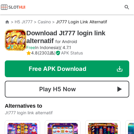
SLOT
HUB
H5 Jt777
Casino
Jt777 Login Link Alternatif
Download
Jt777 login link
alternatif
for Android
Free
In Indonesia
V
4.7.1
4.8
(2302
)
APK Status
Free APK Download
Play H5 Now
Alternatives to
Jt777 login link alternatif